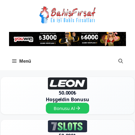
İçeriğe
atla
Menü
50.000₺
Hoşgeldin Bonusu
Bonusu Al