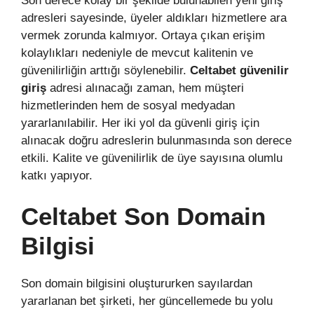
Son derece kolay bir şekilde bulunabilen yeni giriş
adresleri sayesinde, üyeler aldıkları hizmetlere ara
vermek zorunda kalmıyor. Ortaya çıkan erişim
kolaylıkları nedeniyle de mevcut kalitenin ve
güvenilirliğin arttığı söylenebilir.
Celtabet güvenilir
giriş
adresi alınacağı zaman, hem müşteri
hizmetlerinden hem de sosyal medyadan
yararlanılabilir. Her iki yol da güvenli giriş için
alınacak doğru adreslerin bulunmasında son derece
etkili. Kalite ve güvenilirlik de üye sayısına olumlu
katkı yapıyor.
Celtabet Son Domain
Bilgisi
Son domain bilgisini oluştururken sayılardan
yararlanan bet şirketi, her güncellemede bu yolu