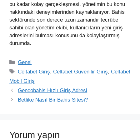
bu kadar kolay gerçekleşmesi, yönetimin bu konu
hakkındaki deneyimlerinden kaynaklanıyor. Bahis
sektöründe son derece uzun zamandır tecrübe
sahibi olan yönetim ekibi, kullanıcıların yeni giriş
adreslerini bulması konusunu da kolaylaştırmış
durumda.
Kategoriler
Genel
Etiketler
Celtabet Giriş
,
Celtabet Güvenilir Giriş
,
Celtabet
Mobil Giriş
Gencobahis Hızlı Giriş Adresi
Betlike Nasıl Bir Bahis Sitesi?
Yorum yapın