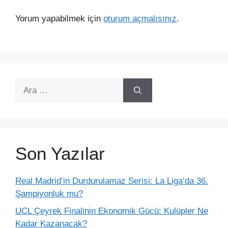
Yorum yapabilmek için
oturum açmalısınız
.
için
ara
Son Yazılar
Real Madrid’in Durdurulamaz Serisi: La Liga’da 36.
Şampiyonluk mu?
UCL Çeyrek Finalinin Ekonomik Gücü: Kulüpler Ne
Kadar Kazanacak?