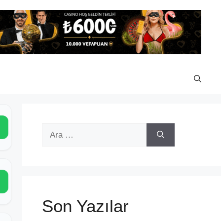
için
ara
Son Yazılar