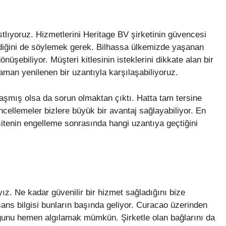
tlıyoruz. Hizmetlerini Heritage BV şirketinin güvencesi
ndiğini de söylemek gerek. Bilhassa ülkemizde yaşanan
nüşebiliyor. Müşteri kitlesinin isteklerini dikkate alan bir
aman yenilenen bir uzantıyla karşılaşabiliyoruz.
laşmış olsa da sorun olmaktan çıktı. Hatta tam tersine
ncellemeler bizlere büyük bir avantaj sağlayabiliyor. En
 sitenin engelleme sonrasında hangi uzantıya geçtiğini
ız. Ne kadar güvenilir bir hizmet sağladığını bize
isans bilgisi bunların başında geliyor. Curacao üzerinden
uğunu hemen algılamak mümkün. Şirketle olan bağlarını da