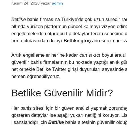
Kasım 24, 2020
yazar
admin
Betlike
bahis firmasına Türkiye’de çok uzun süredir ras
altında yürüten platformun güncel kalmayı vizyon edi
engellemelerden ötürü bu tip detaylar tercih sebebine dö
firma olmasından dolayı
Betlike giriş
adresi için her z
Artık engellemeler her ne kadar can sıkıcı boyutlara u
güvenilir bahis firmalarının bu noktada yaptığı anlık gü
net örnekle Betlike Twitter girişi duyuruları sayesinde
hemen öğrenebiliyoruz.
Betlike Güvenilir Midir?
Her bahis sitesi için bir güven analizi yapmak zorunday
gösteren detaylar ise aşağı yukarı netliğini koruyor. L
lisanslandığı için
Betlike
bahis sitesinin güvenilir old