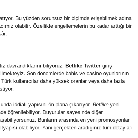
 yatıyor. Bu yüzden sorunsuz bir biçimde erişebilmek adına
cımız olabilir. Özellikle engellemelerin bu kadar arttığı bir
kâr.
iz davrandıklarını biliyoruz.
Betlike Twitter
giriş
bilmekteyiz. Son dönemlerde bahis ve casino oyunlarının
k Türk kullanıcılar daha yüksek oranlar veya daha fazla
tiyor.
unda iddialı yapısını ön plana çıkarıyor.
Betlike
yeni
nde öğrenilebiliyor. Duyurular sayesinde diğer
ulaşabiliyorsunuz. Bunların arasında en yeni promosyonlar
altyapısı olabiliyor. Yani gerçekten aradığınız tüm detayları