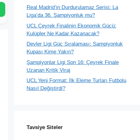
Real Madrid’in Durdurulamaz Serisi: La
Liga’da 36. Şampiyonluk mu?
UCL Çeyrek Finalinin Ekonomik Gücü:
Kulüpler Ne Kadar Kazanacak?
Devler Ligi Güç Sıralaması: Şampiyonluk
Kupası Kime Yakın?
Şampiyonlar Ligi Son 16: Çeyrek Finale
Uzanan Kritik Viraj
UCL Yeni Format: İlk Eleme Turları Futbolu
Nasıl Değiştirdi?
Tavsiye Siteler