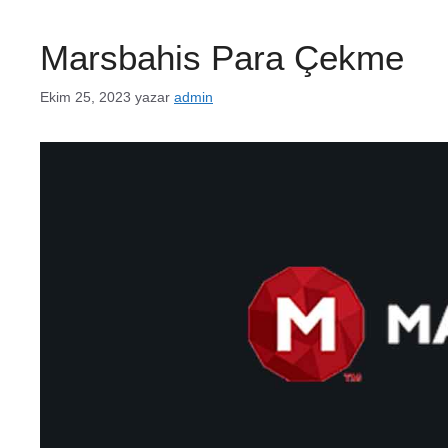
Marsbahis Para Çekme
Ekim 25, 2023
yazar
admin