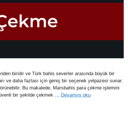
nden biridir ve Türk bahis severler arasında büyük bir
ları ve daha fazlası için geniş bir seçenek yelpazesi sunar.
rünebilir. Bu makalede, Marsbahis para çekme işlemini
güvenli bir şekilde çekmek …
Devamını oku