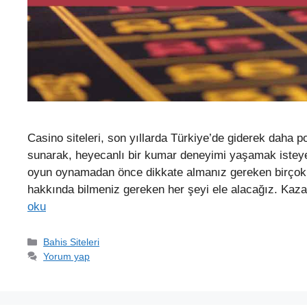
Casino siteleri, son yıllarda Türkiye’de giderek daha po
sunarak, heyecanlı bir kumar deneyimi yaşamak isteyen
oyun oynamadan önce dikkate almanız gereken birçok ö
hakkında bilmeniz gereken her şeyi ele alacağız. Kaz
oku
Kategoriler
Bahis Siteleri
Yorum yap