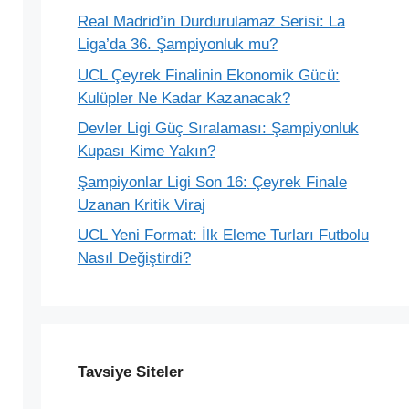
Real Madrid’in Durdurulamaz Serisi: La
Liga’da 36. Şampiyonluk mu?
UCL Çeyrek Finalinin Ekonomik Gücü:
Kulüpler Ne Kadar Kazanacak?
Devler Ligi Güç Sıralaması: Şampiyonluk
Kupası Kime Yakın?
Şampiyonlar Ligi Son 16: Çeyrek Finale
Uzanan Kritik Viraj
UCL Yeni Format: İlk Eleme Turları Futbolu
Nasıl Değiştirdi?
Tavsiye Siteler