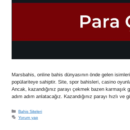
Marsbahis, online bahis dünyasının önde gelen isimleri
popülariteye sahiptir. Site, spor bahisleri, casino oyun
Ancak, kazandığınız parayı çekmek bazen karmaşık gö
adım adım anlatacağız. Kazandığınız parayı hızlı ve 
Kategoriler
Bahis Siteleri
Yorum yap