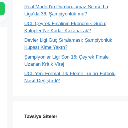
Real Madrid’in Durdurulamaz Serisi: La
Liga’da 36. Şampiyonluk mu?
UCL Çeyrek Finalinin Ekonomik Gücü:
Kulüpler Ne Kadar Kazanacak?
Devler Ligi Güç Sıralaması: Şampiyonluk
Kupası Kime Yakın?
Şampiyonlar Ligi Son 16: Çeyrek Finale
Uzanan Kritik Viraj
UCL Yeni Format: İlk Eleme Turları Futbolu
Nasıl Değiştirdi?
Tavsiye Siteler