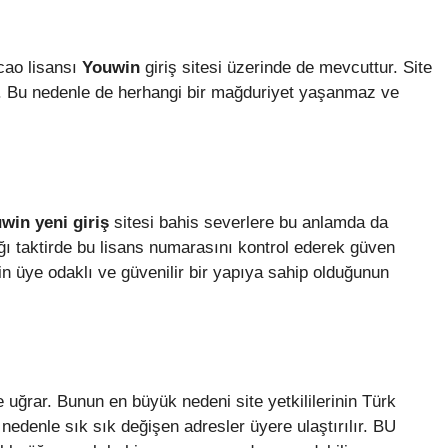
acao lisansı
Youwin
giriş sitesi üzerinde de mevcuttur. Site
nar. Bu nedenle de herhangi bir mağduriyet yaşanmaz ve
win yeni giriş
sitesi bahis severlere bu anlamda da
ğı taktirde bu lisans numarasını kontrol ederek güven
n üye odaklı ve güvenilir bir yapıya sahip olduğunun
ğrar. Bunun en büyük nedeni site yetkililerinin Türk
nedenle sık sık değişen adresler üyere ulaştırılır. BU