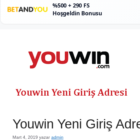
%500 + 290 FS
Hoşgeldin Bonusu
Youwin Yeni Giriş Adr
Mart 4, 2019
yazar
admin