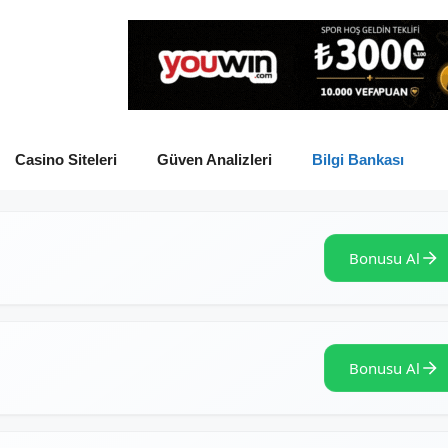
Casino Siteleri
Güven Analizleri
Bilgi Bankası
Bonusu Al
Bonusu Al