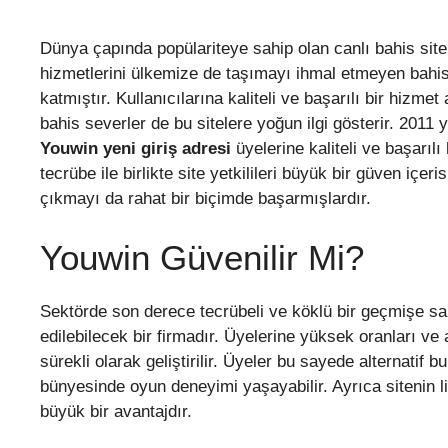
Dünya çapında popülariteye sahip olan canlı bahis site
hizmetlerini ülkemize de taşımayı ihmal etmeyen bahis s
katmıştır. Kullanıcılarına kaliteli ve başarılı bir hizmet
bahis severler de bu sitelere yoğun ilgi gösterir. 2011 
Youwin yeni giriş adresi
üyelerine kaliteli ve başarıl
tecrübe ile birlikte site yetkilileri büyük bir güven içer
çıkmayı da rahat bir biçimde başarmışlardır.
Youwin Güvenilir Mi?
Sektörde son derece tecrübeli ve köklü bir geçmişe s
edilebilecek bir firmadır. Üyelerine yüksek oranları ve a
sürekli olarak geliştirilir. Üyeler bu sayede alternatif
bünyesinde oyun deneyimi yaşayabilir. Ayrıca sitenin l
büyük bir avantajdır.