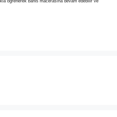
atlıkla öğrenerek bahis macerasına devam edebilir ve