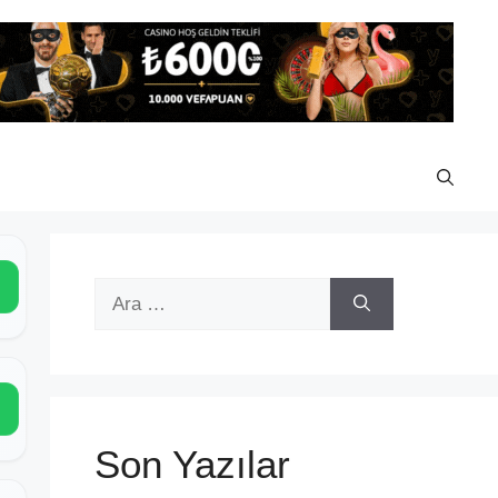
için
ara
Son Yazılar