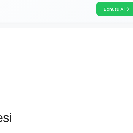
Bonusu Al
esi