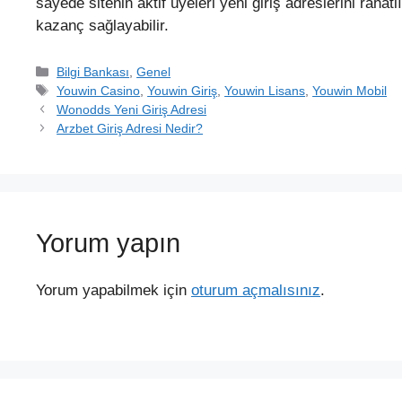
sayede sitenin aktif üyeleri yeni giriş adreslerini rah
kazanç sağlayabilir.
Kategoriler
Bilgi Bankası
,
Genel
Etiketler
Youwin Casino
,
Youwin Giriş
,
Youwin Lisans
,
Youwin Mobil
Wonodds Yeni Giriş Adresi
Arzbet Giriş Adresi Nedir?
Yorum yapın
Yorum yapabilmek için
oturum açmalısınız
.