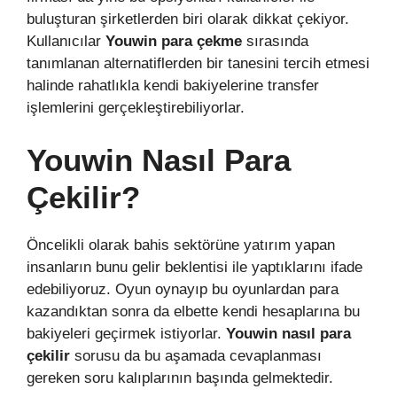
buluşturan şirketlerden biri olarak dikkat çekiyor.
Kullanıcılar
Youwin para çekme
sırasında
tanımlanan alternatiflerden bir tanesini tercih etmesi
halinde rahatlıkla kendi bakiyelerine transfer
işlemlerini gerçekleştirebiliyorlar.
Youwin Nasıl Para
Çekilir?
Öncelikli olarak bahis sektörüne yatırım yapan
insanların bunu gelir beklentisi ile yaptıklarını ifade
edebiliyoruz. Oyun oynayıp bu oyunlardan para
kazandıktan sonra da elbette kendi hesaplarına bu
bakiyeleri geçirmek istiyorlar.
Youwin nasıl para
çekilir
sorusu da bu aşamada cevaplanması
gereken soru kalıplarının başında gelmektedir.