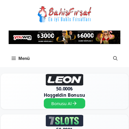
İçeriğe
atla
Menü
50.000₺
Hoşgeldin Bonusu
Bonusu Al