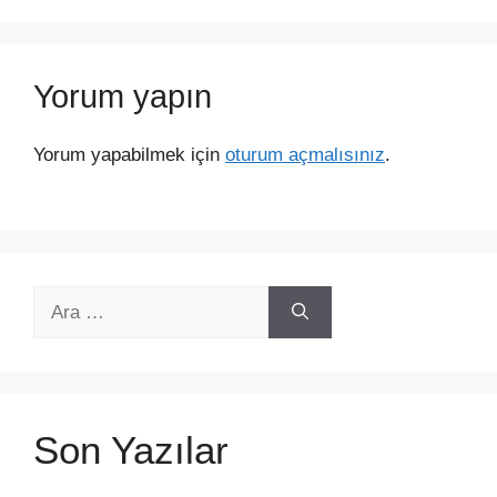
Yorum yapın
Yorum yapabilmek için
oturum açmalısınız
.
için
ara
Son Yazılar