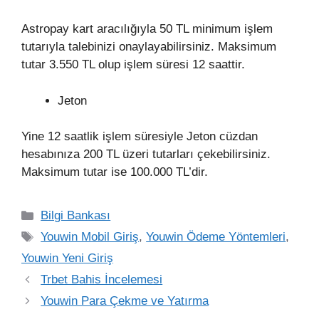
Astropay kart aracılığıyla 50 TL minimum işlem
tutarıyla talebinizi onaylayabilirsiniz. Maksimum
tutar 3.550 TL olup işlem süresi 12 saattir.
Jeton
Yine 12 saatlik işlem süresiyle Jeton cüzdan
hesabınıza 200 TL üzeri tutarları çekebilirsiniz.
Maksimum tutar ise 100.000 TL’dir.
Kategoriler
Bilgi Bankası
Etiketler
Youwin Mobil Giriş
,
Youwin Ödeme Yöntemleri
,
Youwin Yeni Giriş
Trbet Bahis İncelemesi
Youwin Para Çekme ve Yatırma