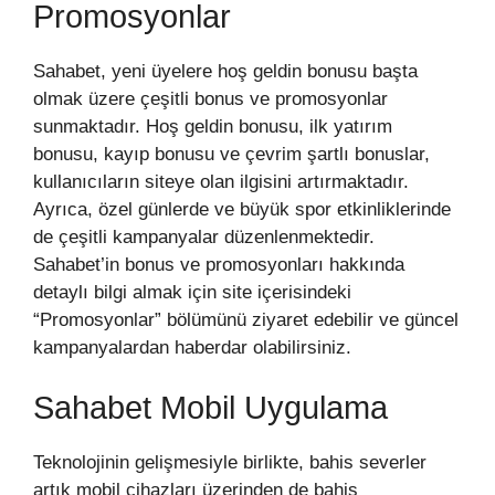
Promosyonlar
Sahabet, yeni üyelere hoş geldin bonusu başta
olmak üzere çeşitli bonus ve promosyonlar
sunmaktadır. Hoş geldin bonusu, ilk yatırım
bonusu, kayıp bonusu ve çevrim şartlı bonuslar,
kullanıcıların siteye olan ilgisini artırmaktadır.
Ayrıca, özel günlerde ve büyük spor etkinliklerinde
de çeşitli kampanyalar düzenlenmektedir.
Sahabet’in bonus ve promosyonları hakkında
detaylı bilgi almak için site içerisindeki
“Promosyonlar” bölümünü ziyaret edebilir ve güncel
kampanyalardan haberdar olabilirsiniz.
Sahabet Mobil Uygulama
Teknolojinin gelişmesiyle birlikte, bahis severler
artık mobil cihazları üzerinden de bahis