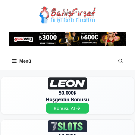
İçeriğe
atla
Menü
50.000₺
Hoşgeldin Bonusu
Bonusu Al