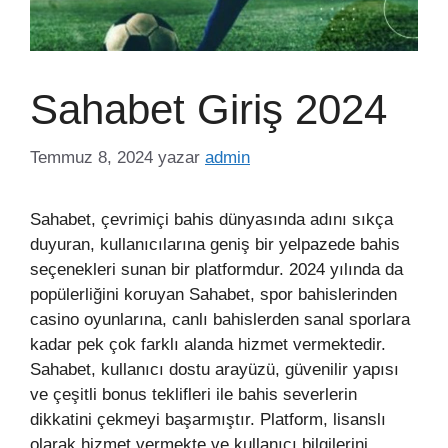
Sahabet Giriş 2024
Temmuz 8, 2024
yazar
admin
Sahabet, çevrimiçi bahis dünyasında adını sıkça
duyuran, kullanıcılarına geniş bir yelpazede bahis
seçenekleri sunan bir platformdur. 2024 yılında da
popülerliğini koruyan Sahabet, spor bahislerinden
casino oyunlarına, canlı bahislerden sanal sporlara
kadar pek çok farklı alanda hizmet vermektedir.
Sahabet, kullanıcı dostu arayüzü, güvenilir yapısı
ve çeşitli bonus teklifleri ile bahis severlerin
dikkatini çekmeyi başarmıştır. Platform, lisanslı
olarak hizmet vermekte ve kullanıcı bilgilerini