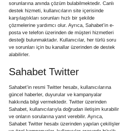
sorunlarına anında çözüm bulabilmektedir. Canlı
destek hizmeti, kullanıcıların site içerisinde
karşılaştıkları sorunları hızlı bir şekilde
çözmelerine yardımcı olur. Ayrıca, Sahabet’in e-
posta ve telefon üzerinden de müşteri hizmetleri
desteği bulunmaktadır. Kullanıcılar, her türlü soru
ve sorunları için bu kanallar üzerinden de destek
alabilirler.
Sahabet Twitter
Sahabet’in resmi Twitter hesabı, kullanıcılarına
güncel haberler, duyurular ve kampanyalar
hakkında bilgi vermektedir. Twitter üzerinden
Sahabet, kullanıcılarıyla doğrudan iletişim kurabilir
ve onların sorularına yanıt verebilir. Ayrıca,
Sahabet Twitter hesabı üzerinden yapılan çekilişler