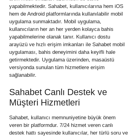
yapabilmektedir. Sahabet, kullanıcılarına hem iOS
hem de Android platformlarında kullanılabilir mobil
uygulama sunmaktadır. Mobil uygulama,
kullanıcıların her an her yerden kolayca bahis
yapabilmelerine olanak tanır. Kullanıcı dostu
arayüzü ve hızlı erişim imkanları ile Sahabet mobil
uygulaması, bahis deneyimini daha keyifli hale
getirmektedir. Uygulama üzerinden, masaüstü
versiyonda sunulan tüm hizmetlere erişim
sağlanabilir.
Sahabet Canlı Destek ve
Müşteri Hizmetleri
Sahabet, kullanıcı memnuniyetine büyük önem
veren bir platformdur. 7/24 hizmet veren canlı
destek hattı sayesinde kullanıcılar, her türlü soru ve