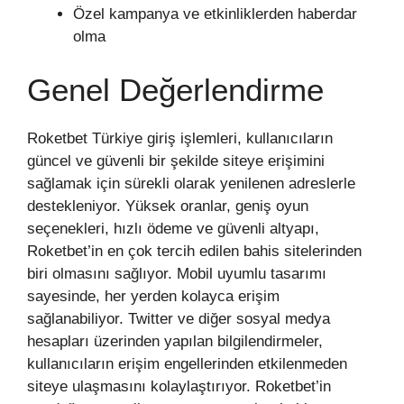
Özel kampanya ve etkinliklerden haberdar
olma
Genel Değerlendirme
Roketbet Türkiye giriş işlemleri, kullanıcıların
güncel ve güvenli bir şekilde siteye erişimini
sağlamak için sürekli olarak yenilenen adreslerle
destekleniyor. Yüksek oranlar, geniş oyun
seçenekleri, hızlı ödeme ve güvenli altyapı,
Roketbet’in en çok tercih edilen bahis sitelerinden
biri olmasını sağlıyor. Mobil uyumlu tasarımı
sayesinde, her yerden kolayca erişim
sağlanabiliyor. Twitter ve diğer sosyal medya
hesapları üzerinden yapılan bilgilendirmeler,
kullanıcıların erişim engellerinden etkilenmeden
siteye ulaşmasını kolaylaştırıyor. Roketbet’in