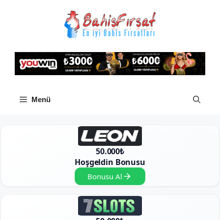
İçeriğe
atla
Menü
50.000₺
Hoşgeldin Bonusu
Bonusu Al