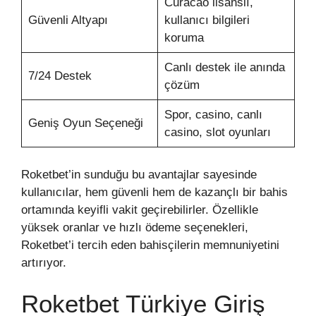
Curacao lisanslı,
Güvenli Altyapı
kullanıcı bilgileri
koruma
Canlı destek ile anında
7/24 Destek
çözüm
Spor, casino, canlı
Geniş Oyun Seçeneği
casino, slot oyunları
Roketbet’in sunduğu bu avantajlar sayesinde
kullanıcılar, hem güvenli hem de kazançlı bir bahis
ortamında keyifli vakit geçirebilirler. Özellikle
yüksek oranlar ve hızlı ödeme seçenekleri,
Roketbet’i tercih eden bahisçilerin memnuniyetini
artırıyor.
Roketbet Türkiye Giriş