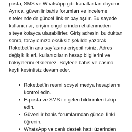
posta, SMS ve WhatsApp gibi kanallardan duyurur.
Ayrıca, güvenilir bahis forumları ve inceleme
sitelerinde de güncel linkler paylaşılır. Bu sayede
kullanıcılar, erişim engellerinden etkilenmeden
siteye kolayca ulaşabilirler. Giriş adresini bulduktan
sonra, tarayıcınıza eksiksiz şekilde yazarak
Roketbet’in ana sayfasına erişebilirsiniz. Adres
değişiklikleri, kullanıcıların hesap bilgilerini ve
bakiyelerini etkilemez. Böylece bahis ve casino
keyfi kesintisiz devam eder.
Roketbet’in resmi sosyal medya hesaplarını
kontrol edin.
E-posta ve SMS ile gelen bildirimleri takip
edin.
Güvenilir bahis forumlarından güncel linki
öğrenin.
WhatsApp ve canlı destek hattı üzerinden