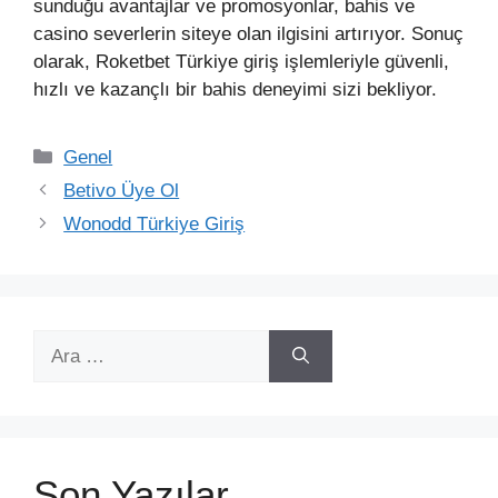
sunduğu avantajlar ve promosyonlar, bahis ve
casino severlerin siteye olan ilgisini artırıyor. Sonuç
olarak, Roketbet Türkiye giriş işlemleriyle güvenli,
hızlı ve kazançlı bir bahis deneyimi sizi bekliyor.
Kategoriler
Genel
Betivo Üye Ol
Wonodd Türkiye Giriş
için
ara
Son Yazılar