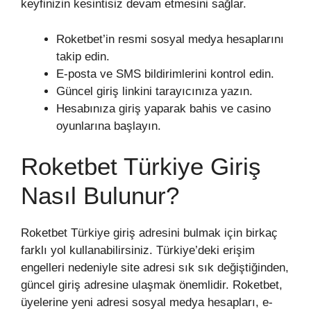
keyfinizin kesintisiz devam etmesini sağlar.
Roketbet’in resmi sosyal medya hesaplarını
takip edin.
E-posta ve SMS bildirimlerini kontrol edin.
Güncel giriş linkini tarayıcınıza yazın.
Hesabınıza giriş yaparak bahis ve casino
oyunlarına başlayın.
Roketbet Türkiye Giriş
Nasıl Bulunur?
Roketbet Türkiye giriş adresini bulmak için birkaç
farklı yol kullanabilirsiniz. Türkiye’deki erişim
engelleri nedeniyle site adresi sık sık değiştiğinden,
güncel giriş adresine ulaşmak önemlidir. Roketbet,
üyelerine yeni adresi sosyal medya hesapları, e-