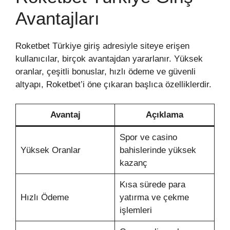
Avantajları
Roketbet Türkiye giriş adresiyle siteye erişen
kullanıcılar, birçok avantajdan yararlanır. Yüksek
oranlar, çeşitli bonuslar, hızlı ödeme ve güvenli
altyapı, Roketbet’i öne çıkaran başlıca özelliklerdir.
Avantaj
Açıklama
Spor ve casino
Yüksek Oranlar
bahislerinde yüksek
kazanç
Kısa sürede para
Hızlı Ödeme
yatırma ve çekme
işlemleri