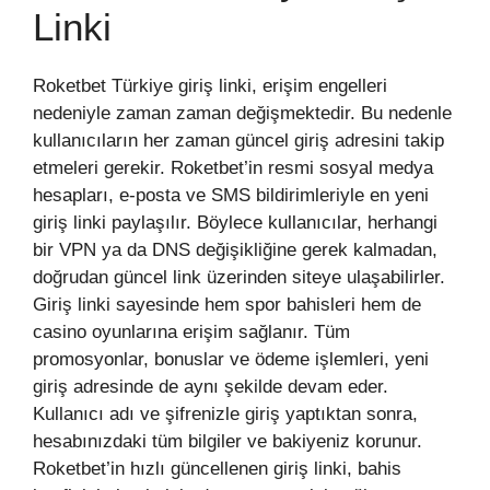
Linki
Roketbet Türkiye giriş linki, erişim engelleri
nedeniyle zaman zaman değişmektedir. Bu nedenle
kullanıcıların her zaman güncel giriş adresini takip
etmeleri gerekir. Roketbet’in resmi sosyal medya
hesapları, e-posta ve SMS bildirimleriyle en yeni
giriş linki paylaşılır. Böylece kullanıcılar, herhangi
bir VPN ya da DNS değişikliğine gerek kalmadan,
doğrudan güncel link üzerinden siteye ulaşabilirler.
Giriş linki sayesinde hem spor bahisleri hem de
casino oyunlarına erişim sağlanır. Tüm
promosyonlar, bonuslar ve ödeme işlemleri, yeni
giriş adresinde de aynı şekilde devam eder.
Kullanıcı adı ve şifrenizle giriş yaptıktan sonra,
hesabınızdaki tüm bilgiler ve bakiyeniz korunur.
Roketbet’in hızlı güncellenen giriş linki, bahis