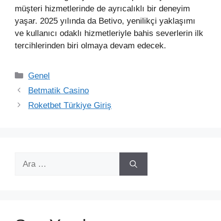
müşteri hizmetlerinde de ayrıcalıklı bir deneyim
yaşar. 2025 yılında da Betivo, yenilikçi yaklaşımı
ve kullanıcı odaklı hizmetleriyle bahis severlerin ilk
tercihlerinden biri olmaya devam edecek.
Kategoriler
Genel
Betmatik Casino
Roketbet Türkiye Giriş
için
ara