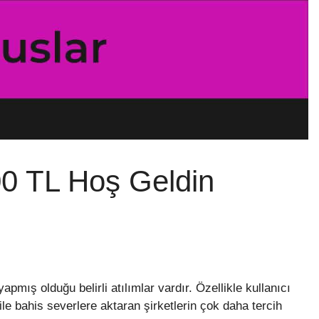
0 TL Hoş Geldin
apmış olduğu belirli atılımlar vardır. Özellikle kullanıcı
le bahis severlere aktaran şirketlerin çok daha tercih