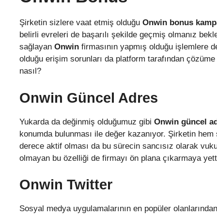
Şirketin sizlere vaat etmiş olduğu
Onwin bonus kamp
belirli evreleri de başarılı şekilde geçmiş olmanız bekl
sağlayan
Onwin
firmasının yapmış olduğu işlemlere d
olduğu erişim sorunları da platform tarafından çözüme
nasıl?
Onwin Güncel Adres
Yukarda da değinmiş olduğumuz gibi
Onwin güncel a
konumda bulunması ile değer kazanıyor. Şirketin he
derece aktif olması da bu sürecin sancısız olarak vuku
olmayan bu özelliği de firmayı ön plana çıkarmaya yetti
Onwin Twitter
Sosyal medya uygulamalarının en popüler olanlarından 