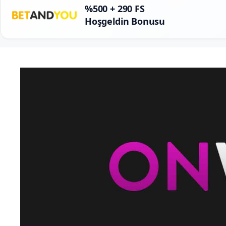
%500 + 290 FS
Hoşgeldin Bonusu