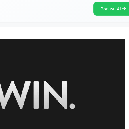
Bonusu Al