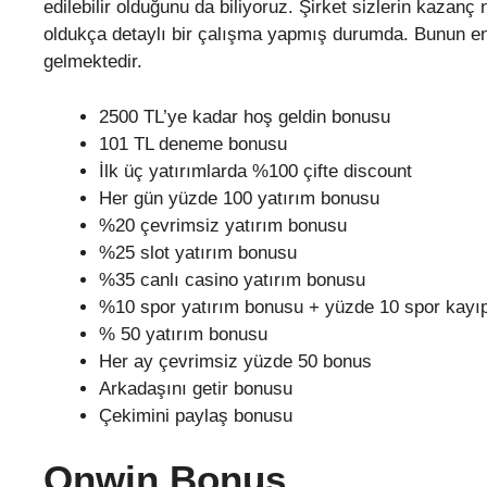
edilebilir olduğunu da biliyoruz. Şirket sizlerin kazan
oldukça detaylı bir çalışma yapmış durumda. Bunun en
gelmektedir.
2500 TL’ye kadar hoş geldin bonusu
101 TL deneme bonusu
İlk üç yatırımlarda %100 çifte discount
Her gün yüzde 100 yatırım bonusu
%20 çevrimsiz yatırım bonusu
%25 slot yatırım bonusu
%35 canlı casino yatırım bonusu
%10 spor yatırım bonusu + yüzde 10 spor kayı
% 50 yatırım bonusu
Her ay çevrimsiz yüzde 50 bonus
Arkadaşını getir bonusu
Çekimini paylaş bonusu
Onwin Bonus