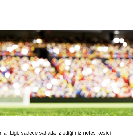
lar Ligi, sadece sahada izlediğimiz nefes kesici