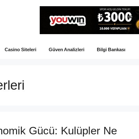
Casino Siteleri
Güven Analizleri
Bilgi Bankası
rleri
nomik Gücü: Kulüpler Ne