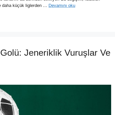
kle daha küçük liglerden …
Devamını oku
Golü: Jeneriklik Vuruşlar Ve