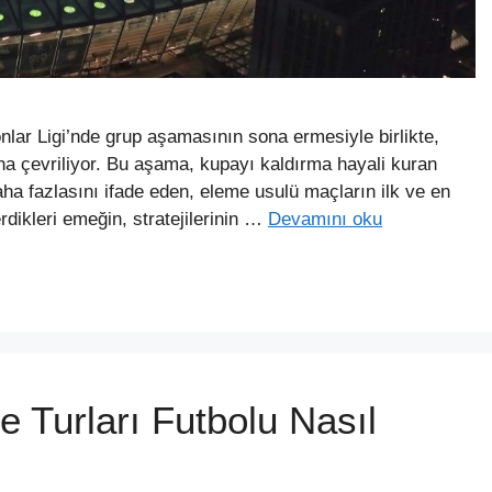
lar Ligi’nde grup aşamasının sona ermesiyle birlikte,
na çevriliyor. Bu aşama, kupayı kaldırma hayali kuran
ha fazlasını ifade eden, eleme usulü maçların ilk ve en
rdikleri emeğin, stratejilerinin …
Devamını oku
 Turları Futbolu Nasıl