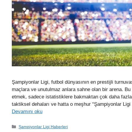
Şampiyonlar Ligi, futbol dünyasının en prestijli turnuva
maçlara ve unutulmaz anlara sahne olan bir arena. Bu
etmek, sadece istatistiklere bakmaktan çok daha fazlas
taktiksel dehaları ve hatta o meşhur “Şampiyonlar Ligi
Devamını oku
Kategoriler
Şampiyonlar Ligi Haberleri