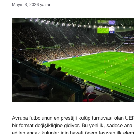
Mayıs 8, 2026
yazar
Avrupa futbolunun en prestijli kulüp turnuvası olan U
bir format değişikliğine gidiyor. Bu yenilik, sadece a
edilen ancak kulüpler için hayati önem taşıyan ilk eleme