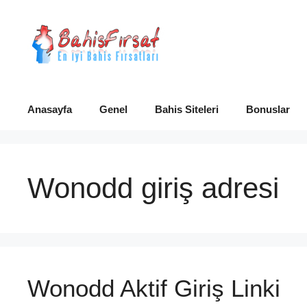
İçeriğe
atla
Anasayfa
Genel
Bahis Siteleri
Bonuslar
Wonodd giriş adresi
Wonodd Aktif Giriş Linki