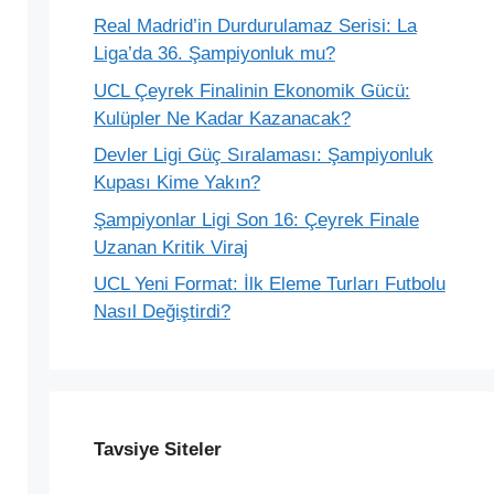
Real Madrid’in Durdurulamaz Serisi: La
Liga’da 36. Şampiyonluk mu?
UCL Çeyrek Finalinin Ekonomik Gücü:
Kulüpler Ne Kadar Kazanacak?
Devler Ligi Güç Sıralaması: Şampiyonluk
Kupası Kime Yakın?
Şampiyonlar Ligi Son 16: Çeyrek Finale
Uzanan Kritik Viraj
UCL Yeni Format: İlk Eleme Turları Futbolu
Nasıl Değiştirdi?
Tavsiye Siteler