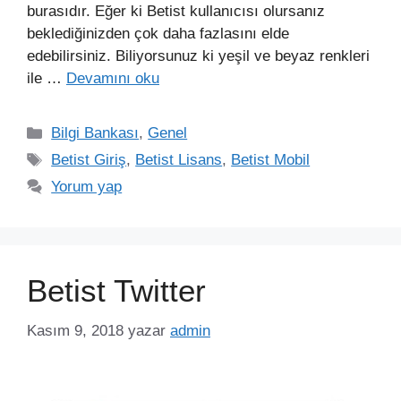
burasıdır. Eğer ki Betist kullanıcısı olursanız
beklediğinizden çok daha fazlasını elde
edebilirsiniz. Biliyorsunuz ki yeşil ve beyaz renkleri
ile …
Devamını oku
Kategoriler
Bilgi Bankası
,
Genel
Etiketler
Betist Giriş
,
Betist Lisans
,
Betist Mobil
Yorum yap
Betist Twitter
Kasım 9, 2018
yazar
admin