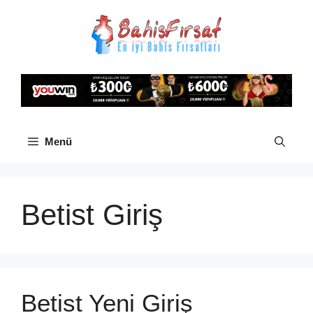
İçeriğe
atla
Menü
Betist Giriş
Betist Yeni Giriş