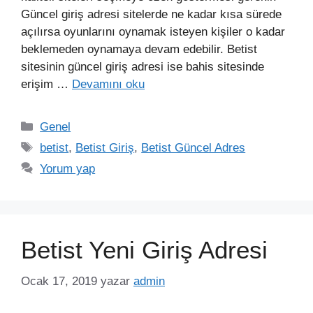
Güncel giriş adresi sitelerde ne kadar kısa sürede
açılırsa oyunlarını oynamak isteyen kişiler o kadar
beklemeden oynamaya devam edebilir. Betist
sitesinin güncel giriş adresi ise bahis sitesinde
erişim …
Devamını oku
Kategoriler
Genel
Etiketler
betist
,
Betist Giriş
,
Betist Güncel Adres
Yorum yap
Betist Yeni Giriş Adresi
Ocak 17, 2019
yazar
admin