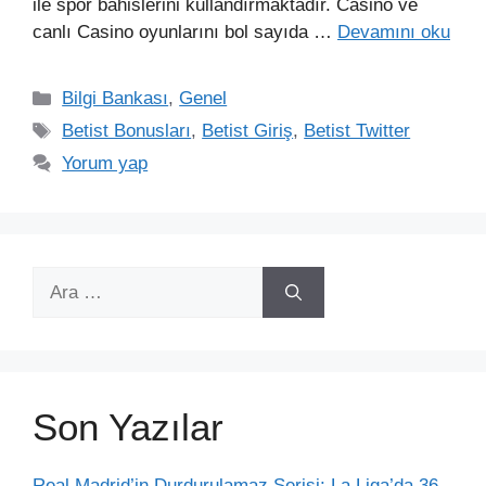
ile spor bahislerini kullandırmaktadır. Casino ve
canlı Casino oyunlarını bol sayıda …
Devamını oku
Kategoriler
Bilgi Bankası
,
Genel
Etiketler
Betist Bonusları
,
Betist Giriş
,
Betist Twitter
Yorum yap
için
ara
Son Yazılar
Real Madrid’in Durdurulamaz Serisi: La Liga’da 36.