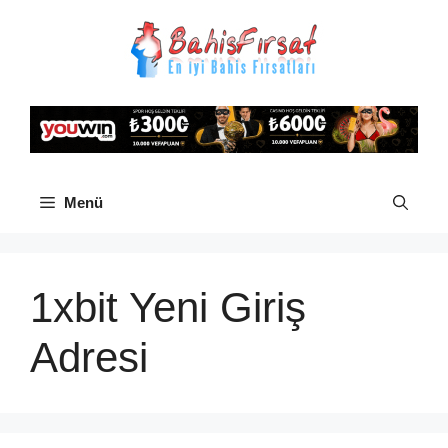
İçeriğe
atla
Menü
1xbit Yeni Giriş
Adresi