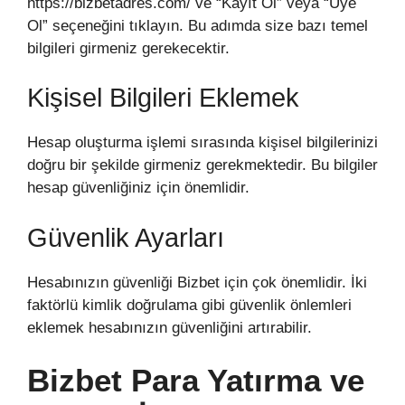
https://bizbetadres.com/ ve “Kayıt Ol” veya “Üye
Ol” seçeneğini tıklayın. Bu adımda size bazı temel
bilgileri girmeniz gerekecektir.
Kişisel Bilgileri Eklemek
Hesap oluşturma işlemi sırasında kişisel bilgilerinizi
doğru bir şekilde girmeniz gerekmektedir. Bu bilgiler
hesap güvenliğiniz için önemlidir.
Güvenlik Ayarları
Hesabınızın güvenliği Bizbet için çok önemlidir. İki
faktörlü kimlik doğrulama gibi güvenlik önlemleri
eklemek hesabınızın güvenliğini artırabilir.
Bizbet Para Yatırma ve