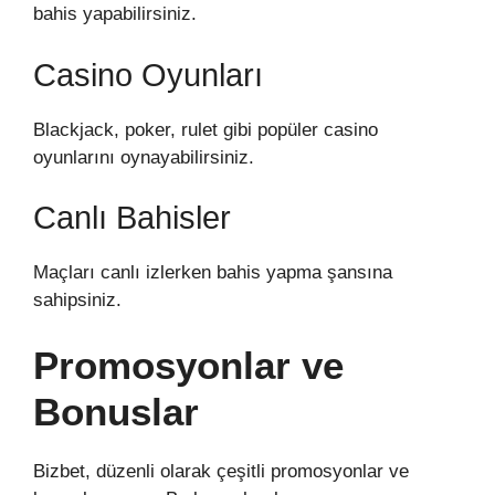
bahis yapabilirsiniz.
Casino Oyunları
Blackjack, poker, rulet gibi popüler casino
oyunlarını oynayabilirsiniz.
Canlı Bahisler
Maçları canlı izlerken bahis yapma şansına
sahipsiniz.
Promosyonlar ve
Bonuslar
Bizbet, düzenli olarak çeşitli promosyonlar ve