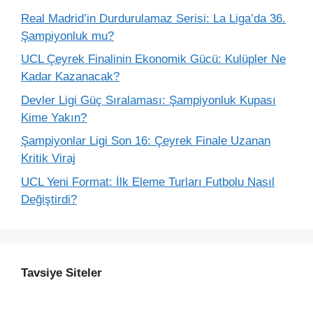
Real Madrid’in Durdurulamaz Serisi: La Liga’da 36.
Şampiyonluk mu?
UCL Çeyrek Finalinin Ekonomik Gücü: Kulüpler Ne
Kadar Kazanacak?
Devler Ligi Güç Sıralaması: Şampiyonluk Kupası
Kime Yakın?
Şampiyonlar Ligi Son 16: Çeyrek Finale Uzanan
Kritik Viraj
UCL Yeni Format: İlk Eleme Turları Futbolu Nasıl
Değiştirdi?
Tavsiye Siteler