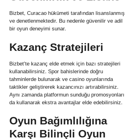
Bizbet, Curacao hükümeti tarafından lisanslanmış
ve denetlenmektedir. Bu nedenle güvenilir ve adil
bir oyun deneyimi sunar.
Kazanç Stratejileri
Bizbet’te kazanç elde etmek için bazı stratejileri
kullanabilirsiniz. Spor bahislerinde doğru
tahminlerde bulunarak ve casino oyunlarında
taktikler geliştirerek kazancınızı artırabilirsiniz.
Aynı zamanda platformun sunduğu promosyonları
da kullanarak ekstra avantajlar elde edebilirsiniz.
Oyun Bağımlılığına
Karşı Bilinçli Oyun