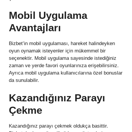
Mobil Uygulama
Avantajları
Bizbet’in mobil uygulaması, hareket halindeyken
oyun oynamak isteyenler için mükemmel bir
seçenektir. Mobil uygulama sayesinde istediğiniz
zaman ve yerde favori oyunlarınıza erişebilirsiniz.
Ayrıca mobil uygulama kullanıcılarına özel bonuslar
da sunulabilir.
Kazandığınız Parayı
Çekme
Kazandığınız parayı çekmek oldukça basittir.