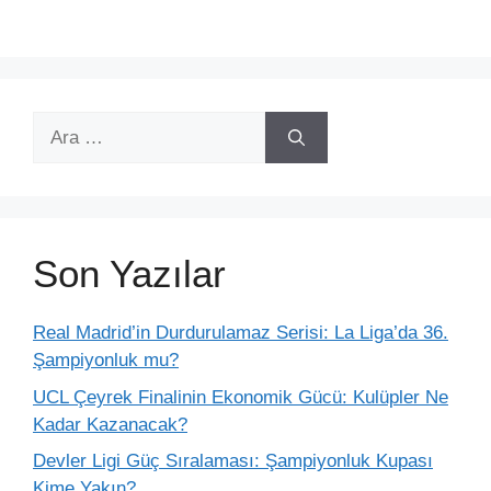
için
ara
Son Yazılar
Real Madrid’in Durdurulamaz Serisi: La Liga’da 36.
Şampiyonluk mu?
UCL Çeyrek Finalinin Ekonomik Gücü: Kulüpler Ne
Kadar Kazanacak?
Devler Ligi Güç Sıralaması: Şampiyonluk Kupası
Kime Yakın?