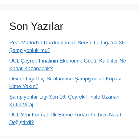
Son Yazılar
Real Madrid’in Durdurulamaz Serisi: La Liga’da 36.
Şampiyonluk mu?
UCL Çeyrek Finalinin Ekonomik Gücü: Kulüpler Ne
Kadar Kazanacak?
Devler Ligi Güç Sıralaması: Şampiyonluk Kupası
Kime Yakın?
Şampiyonlar Ligi Son 16: Çeyrek Finale Uzanan
Kritik Viraj
UCL Yeni Format: İlk Eleme Turları Futbolu Nasıl
Değiştirdi?