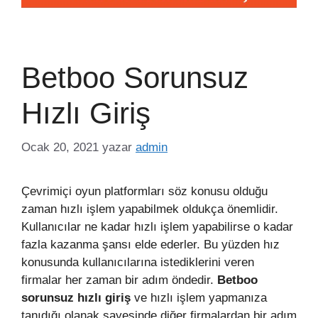
Betboo Sorunsuz
Hızlı Giriş
Ocak 20, 2021
yazar
admin
Çevrimiçi oyun platformları söz konusu olduğu
zaman hızlı işlem yapabilmek oldukça önemlidir.
Kullanıcılar ne kadar hızlı işlem yapabilirse o kadar
fazla kazanma şansı elde ederler. Bu yüzden hız
konusunda kullanıcılarına istediklerini veren
firmalar her zaman bir adım öndedir.
Betboo
sorunsuz hızlı giriş
ve hızlı işlem yapmanıza
tanıdığı olanak sayesinde diğer firmalardan bir adım