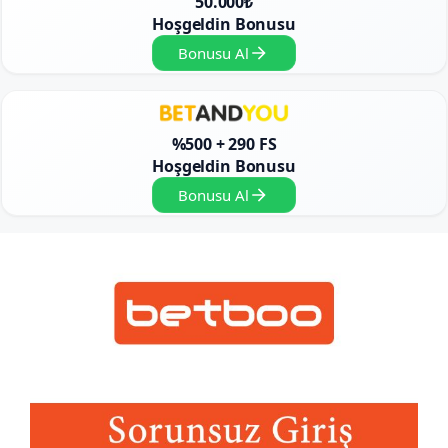
50.000₺
Hoşgeldin Bonusu
Bonusu Al
%500 + 290 FS
Hoşgeldin Bonusu
Bonusu Al