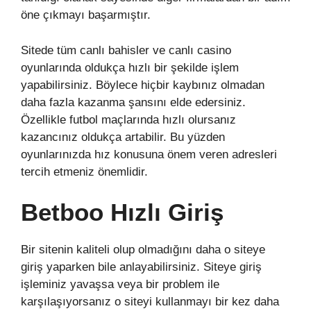
öne çıkmayı başarmıştır.
Sitede tüm canlı bahisler ve canlı casino
oyunlarında oldukça hızlı bir şekilde işlem
yapabilirsiniz. Böylece hiçbir kaybınız olmadan
daha fazla kazanma şansını elde edersiniz.
Özellikle futbol maçlarında hızlı olursanız
kazancınız oldukça artabilir. Bu yüzden
oyunlarınızda hız konusuna önem veren adresleri
tercih etmeniz önemlidir.
Betboo Hızlı Giriş
Bir sitenin kaliteli olup olmadığını daha o siteye
giriş yaparken bile anlayabilirsiniz. Siteye giriş
işleminiz yavaşsa veya bir problem ile
karşılaşıyorsanız o siteyi kullanmayı bir kez daha