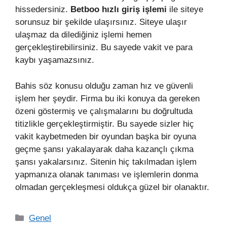
hissedersiniz.
Betboo hızlı giriş işlemi
ile siteye
sorunsuz bir şekilde ulaşırsınız. Siteye ulaşır
ulaşmaz da dilediğiniz işlemi hemen
gerçekleştirebilirsiniz. Bu sayede vakit ve para
kaybı yaşamazsınız.
Bahis söz konusu olduğu zaman hız ve güvenli
işlem her şeydir. Firma bu iki konuya da gereken
özeni göstermiş ve çalışmalarını bu doğrultuda
titizlikle gerçekleştirmiştir. Bu sayede sizler hiç
vakit kaybetmeden bir oyundan başka bir oyuna
geçme şansı yakalayarak daha kazançlı çıkma
şansı yakalarsınız. Sitenin hiç takılmadan işlem
yapmanıza olanak tanıması ve işlemlerin donma
olmadan gerçekleşmesi oldukça güzel bir olanaktır.
Kategoriler
Genel