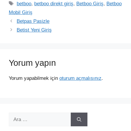
Etiketler
betboo
,
betboo direkt giriş
,
Betboo Giriş
,
Betboo
Mobil Giriş
Betpas Pasizle
Betist Yeni Giriş
Yorum yapın
Yorum yapabilmek için
oturum açmalısınız
.
için
ara