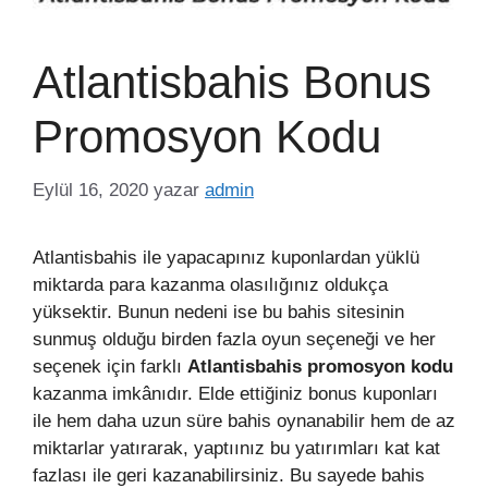
Atlantisbahis Bonus
Promosyon Kodu
Eylül 16, 2020
yazar
admin
Atlantisbahis ile yapacapınız kuponlardan yüklü
miktarda para kazanma olasılığınız oldukça
yüksektir. Bunun nedeni ise bu bahis sitesinin
sunmuş olduğu birden fazla oyun seçeneği ve her
seçenek için farklı
Atlantisbahis promosyon kodu
kazanma imkânıdır. Elde ettiğiniz bonus kuponları
ile hem daha uzun süre bahis oynanabilir hem de az
miktarlar yatırarak, yaptıınız bu yatırımları kat kat
fazlası ile geri kazanabilirsiniz. Bu sayede bahis