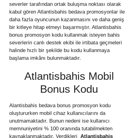
severler tarafından ortak buluşma noktası olarak
kabul gören Atlantisbahis bedava promosyonlar ile
daha fazla oyuncunun kazanmasını ve daha geniş
bir kitleye hitap etmeyi başarmıştır. Atlantisbahis
bonus promosyon kodu kullanmak isteyen bahis
severlerin canlı destek ekibi ile irtibata geçmeleri
halinde hızlı bir şekilde bu kodu kullanmaya
başlama imkânı bulunmaktadır.
Atlantisbahis Mobil
Bonus Kodu
Alantisbahis bedava bonus promosyon kodu
oluştururken mobil cihaz kullanıcılarını da
unutmamaktadır. Bunun nedeni ise kullanıcı
memnuniyetini % 100 oranında tutabilmekten
kaynaklanmaktadır. Verdikleri
Atlantisbahis