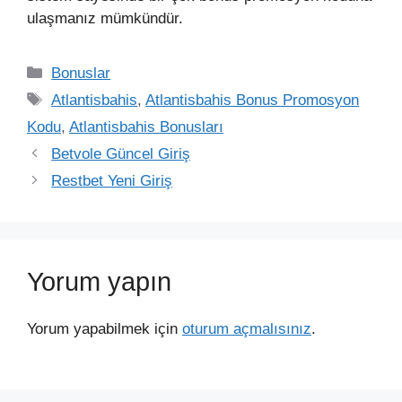
ulaşmanız mümkündür.
Kategoriler
Bonuslar
Etiketler
Atlantisbahis
,
Atlantisbahis Bonus Promosyon
Kodu
,
Atlantisbahis Bonusları
Betvole Güncel Giriş
Restbet Yeni Giriş
Yorum yapın
Yorum yapabilmek için
oturum açmalısınız
.