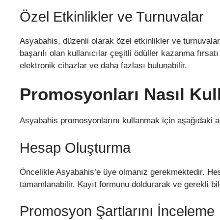
Özel Etkinlikler ve Turnuvalar
Asyabahis, düzenli olarak özel etkinlikler ve turnuvala
başarılı olan kullanıcılar çeşitli ödüller kazanma fırsatı
elektronik cihazlar ve daha fazlası bulunabilir.
Promosyonları Nasıl Kull
Asyabahis promosyonlarını kullanmak için aşağıdaki adı
Hesap Oluşturma
Öncelikle Asyabahis’e üye olmanız gerekmektedir. Hesa
tamamlanabilir. Kayıt formunu doldurarak ve gerekli bilg
Promosyon Şartlarını İnceleme