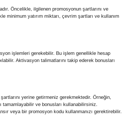
adır. Öncelikle, ilgilenen promosyonun şartlarını ve
likle minimum yatırım miktarı, çevrim şartları ve kullanım
syon işlemleri gerekebilir. Bu işlem genellikle hesap
bilir. Aktivasyon talimatlarını takip ederek bonusları
 şartlarını yerine getirmeniz gerekmektedir. Örneğin,
nı tamamlayabilir ve bonusları kullanabilirsiniz.
nsır veya bir promosyon kodu kullanmanızı gerektirebilir.