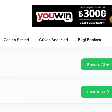
Casino Siteleri
Güven Analizleri
Bilgi Bankası
Bonusu Al
Bonusu Al