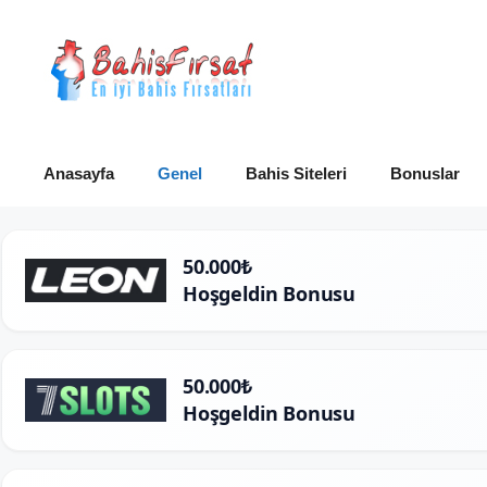
İçeriğe
atla
Anasayfa
Genel
Bahis Siteleri
Bonuslar
50.000₺
Hoşgeldin Bonusu
50.000₺
Hoşgeldin Bonusu