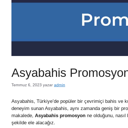
Asyabahis Promosyo
Temmuz 6, 2023
yazar
admin
Asyabahis, Türkiye’de popüler bir çevrimiçi bahis ve 
deneyim sunan Asyabahis, aynı zamanda geniş bir pro
makalede,
Asyabahis promosyon
ne olduğunu, nasıl k
şekilde ele alacağız.