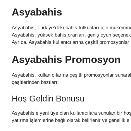
Asyabahis
Asyabahis, Türkiye’deki bahis tutkunları için mükemmel 
Asyabahis, yüksek bahis oranları, geniş oyun seçenekle
Ayrıca, Asyabahis kullanıcılarına çeşitli promosyonlar
Asyabahis Promosyon
Asyabahis, kullanıcılarına çeşitli promosyonlar sunarak
çeşitlerinden bazıları:
Hoş Geldin Bonusu
Asyabahis’e yeni üye olan kullanıcılara sunulan bir hoş
yatırma işlemlerine bağlı olarak belirlenir ve genellikle y