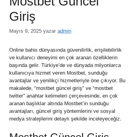
Mostbet Güncel
Giriş
Mayıs 9, 2025
yazar
admin
Online bahis dünyasında güvenilirlik, erişilebilirlik
ve kullanıcı deneyimi en çok aranan özelliklerin
başında gelir. Türkiye’de ve dünyada milyonlarca
kullanıcıya hizmet veren Mostbet, sunduğu
avantajlar ve yenilikçi hizmetleriyle öne çıkıyor. Bu
makalede, “mostbet güncel giriş” ve “mostbet
twitter” anahtar kelimeleri çerçevesinde, en çok
aranan başlıklar altında Mostbet’in sunduğu
avantajları, güncel giriş yöntemlerini ve sosyal
medya stratejilerini detaylı şekilde inceleyeceğiz.
Mostbet Güncel Giriş