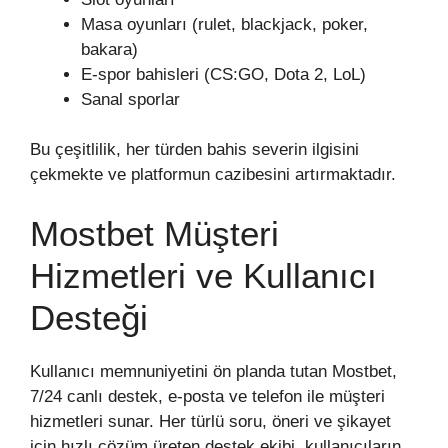
Masa oyunları (rulet, blackjack, poker,
bakara)
E-spor bahisleri (CS:GO, Dota 2, LoL)
Sanal sporlar
Bu çeşitlilik, her türden bahis severin ilgisini
çekmekte ve platformun cazibesini artırmaktadır.
Mostbet Müşteri
Hizmetleri ve Kullanıcı
Desteği
Kullanıcı memnuniyetini ön planda tutan Mostbet,
7/24 canlı destek, e-posta ve telefon ile müşteri
hizmetleri sunar. Her türlü soru, öneri ve şikayet
için hızlı çözüm üreten destek ekibi, kullanıcıların