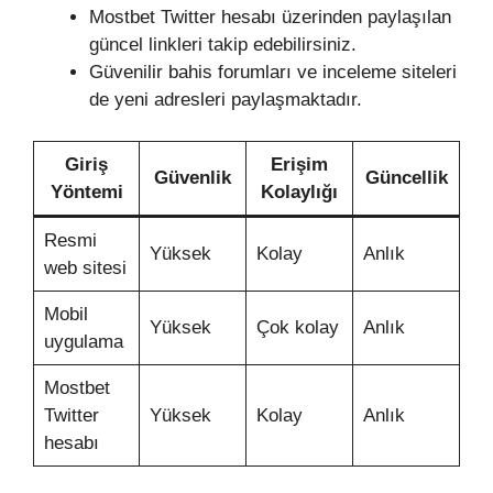
Mostbet Twitter hesabı üzerinden paylaşılan
güncel linkleri takip edebilirsiniz.
Güvenilir bahis forumları ve inceleme siteleri
de yeni adresleri paylaşmaktadır.
Giriş
Erişim
Güvenlik
Güncellik
Yöntemi
Kolaylığı
Resmi
Yüksek
Kolay
Anlık
web sitesi
Mobil
Yüksek
Çok kolay
Anlık
uygulama
Mostbet
Twitter
Yüksek
Kolay
Anlık
hesabı