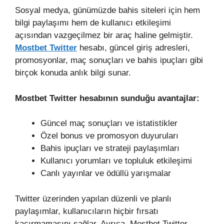
Sosyal medya, günümüzde bahis siteleri için hem
bilgi paylaşımı hem de kullanıcı etkileşimi
açısından vazgeçilmez bir araç haline gelmiştir.
Mostbet Twitter
hesabı, güncel giriş adresleri,
promosyonlar, maç sonuçları ve bahis ipuçları gibi
birçok konuda anlık bilgi sunar.
Mostbet Twitter hesabının sunduğu avantajlar:
Güncel maç sonuçları ve istatistikler
Özel bonus ve promosyon duyuruları
Bahis ipuçları ve strateji paylaşımları
Kullanıcı yorumları ve topluluk etkileşimi
Canlı yayınlar ve ödüllü yarışmalar
Twitter üzerinden yapılan düzenli ve planlı
paylaşımlar, kullanıcıların hiçbir fırsatı
kaçırmamasını sağlar. Ayrıca, Mostbet Twitter