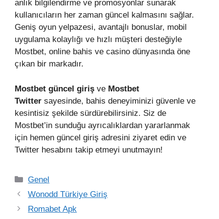
anlık bilgilendirme ve promosyonlar sunarak
kullanıcıların her zaman güncel kalmasını sağlar.
Geniş oyun yelpazesi, avantajlı bonuslar, mobil
uygulama kolaylığı ve hızlı müşteri desteğiyle
Mostbet, online bahis ve casino dünyasında öne
çıkan bir markadır.
Mostbet güncel giriş
ve
Mostbet
Twitter
sayesinde, bahis deneyiminizi güvenle ve
kesintisiz şekilde sürdürebilirsiniz. Siz de
Mostbet’in sunduğu ayrıcalıklardan yararlanmak
için hemen güncel giriş adresini ziyaret edin ve
Twitter hesabını takip etmeyi unutmayın!
Kategoriler
Genel
Wonodd Türkiye Giriş
Romabet Apk