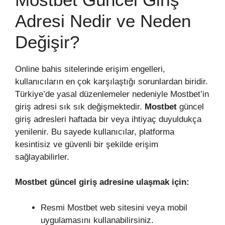
Adresi Nedir ve Neden
Değişir?
Online bahis sitelerinde erişim engelleri,
kullanıcıların en çok karşılaştığı sorunlardan biridir.
Türkiye’de yasal düzenlemeler nedeniyle Mostbet’in
giriş adresi sık sık değişmektedir.
Mostbet
güncel
giriş adresleri haftada bir veya ihtiyaç duyuldukça
yenilenir. Bu sayede kullanıcılar, platforma
kesintisiz ve güvenli bir şekilde erişim
sağlayabilirler.
Mostbet güncel giriş adresine ulaşmak için:
Resmi Mostbet web sitesini veya mobil
uygulamasını kullanabilirsiniz.