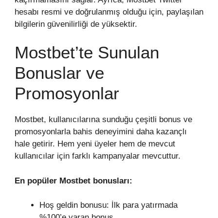
hesabı resmi ve doğrulanmış olduğu için, paylaşılan
bilgilerin güvenilirliği de yüksektir.
Mostbet’te Sunulan
Bonuslar ve
Promosyonlar
Mostbet, kullanıcılarına sunduğu çeşitli bonus ve
promosyonlarla bahis deneyimini daha kazançlı
hale getirir. Hem yeni üyeler hem de mevcut
kullanıcılar için farklı kampanyalar mevcuttur.
En popüler Mostbet bonusları:
Hoş geldin bonusu: İlk para yatırmada
%100’e varan bonus