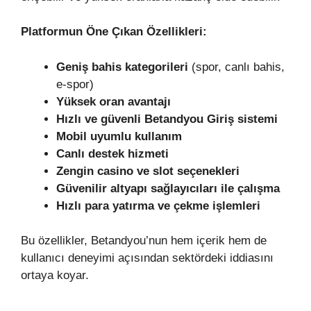
Platformun Öne Çıkan Özellikleri:
Geniş bahis kategorileri
(spor, canlı bahis,
e-spor)
Yüksek oran avantajı
Hızlı ve güvenli Betandyou Giriş sistemi
Mobil uyumlu kullanım
Canlı destek hizmeti
Zengin casino ve slot seçenekleri
Güvenilir altyapı sağlayıcıları ile çalışma
Hızlı para yatırma ve çekme işlemleri
Bu özellikler, Betandyou’nun hem içerik hem de
kullanıcı deneyimi açısından sektördeki iddiasını
ortaya koyar.