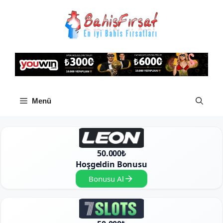
İçeriğe
atla
Menü
50.000₺
Hoşgeldin Bonusu
Bonusu Al