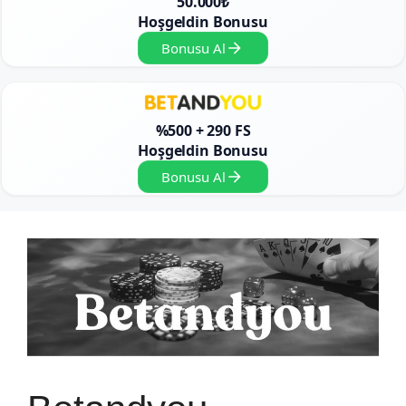
50.000₺
Hoşgeldin Bonusu
Bonusu Al
%500 + 290 FS
Hoşgeldin Bonusu
Bonusu Al