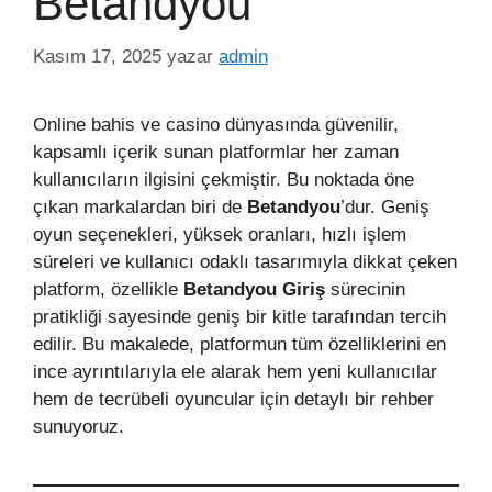
Betandyou
Kasım 17, 2025
yazar
admin
Online bahis ve casino dünyasında güvenilir,
kapsamlı içerik sunan platformlar her zaman
kullanıcıların ilgisini çekmiştir. Bu noktada öne
çıkan markalardan biri de
Betandyou
’dur. Geniş
oyun seçenekleri, yüksek oranları, hızlı işlem
süreleri ve kullanıcı odaklı tasarımıyla dikkat çeken
platform, özellikle
Betandyou Giriş
sürecinin
pratikliği sayesinde geniş bir kitle tarafından tercih
edilir. Bu makalede, platformun tüm özelliklerini en
ince ayrıntılarıyla ele alarak hem yeni kullanıcılar
hem de tecrübeli oyuncular için detaylı bir rehber
sunuyoruz.