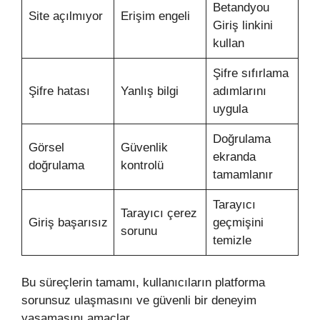
Betandyou
Site açılmıyor
Erişim engeli
Giriş linkini
kullan
Şifre sıfırlama
Şifre hatası
Yanlış bilgi
adımlarını
uygula
Doğrulama
Görsel
Güvenlik
ekranda
doğrulama
kontrolü
tamamlanır
Tarayıcı
Tarayıcı çerez
Giriş başarısız
geçmişini
sorunu
temizle
Bu süreçlerin tamamı, kullanıcıların platforma
sorunsuz ulaşmasını ve güvenli bir deneyim
yaşamasını amaçlar.