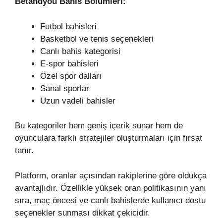
Betandyou Bahis Bölümleri:
Futbol bahisleri
Basketbol ve tenis seçenekleri
Canlı bahis kategorisi
E-spor bahisleri
Özel spor dalları
Sanal sporlar
Uzun vadeli bahisler
Bu kategoriler hem geniş içerik sunar hem de
oyunculara farklı stratejiler oluşturmaları için fırsat
tanır.
Platform, oranlar açısından rakiplerine göre oldukça
avantajlıdır. Özellikle yüksek oran politikasının yanı
sıra, maç öncesi ve canlı bahislerde kullanıcı dostu
seçenekler sunması dikkat çekicidir.