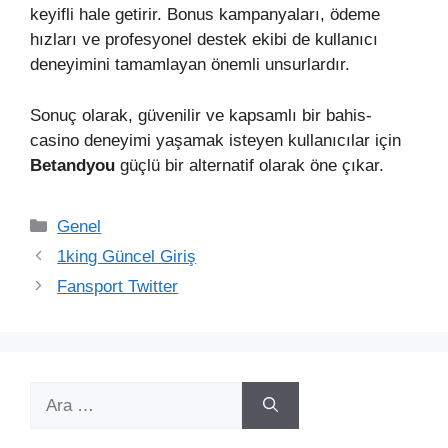
keyifli hale getirir. Bonus kampanyaları, ödeme
hızları ve profesyonel destek ekibi de kullanıcı
deneyimini tamamlayan önemli unsurlardır.
Sonuç olarak, güvenilir ve kapsamlı bir bahis-
casino deneyimi yaşamak isteyen kullanıcılar için
Betandyou
güçlü bir alternatif olarak öne çıkar.
Kategoriler
Genel
1king Güncel Giriş
Fansport Twitter
için
ara