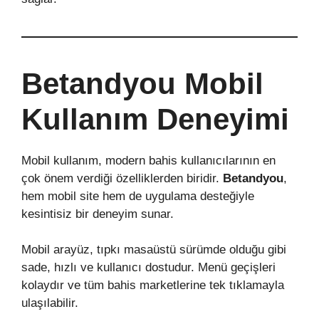
Betandyou Mobil
Kullanım Deneyimi
Mobil kullanım, modern bahis kullanıcılarının en
çok önem verdiği özelliklerden biridir.
Betandyou
,
hem mobil site hem de uygulama desteğiyle
kesintisiz bir deneyim sunar.
Mobil arayüz, tıpkı masaüstü sürümde olduğu gibi
sade, hızlı ve kullanıcı dostudur. Menü geçişleri
kolaydır ve tüm bahis marketlerine tek tıklamayla
ulaşılabilir.