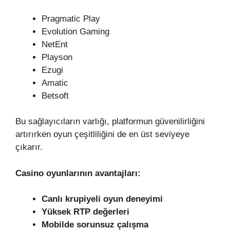
Pragmatic Play
Evolution Gaming
NetEnt
Playson
Ezugi
Amatic
Betsoft
Bu sağlayıcıların varlığı, platformun güvenilirliğini
artırırken oyun çeşitliliğini de en üst seviyeye
çıkarır.
Casino oyunlarının avantajları:
Canlı krupiyeli oyun deneyimi
Yüksek RTP değerleri
Mobilde sorunsuz çalışma