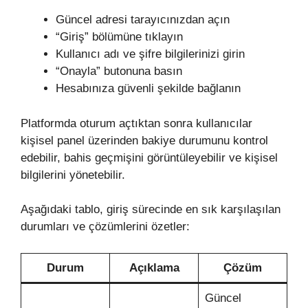
Güncel adresi tarayıcınızdan açın
“Giriş” bölümüne tıklayın
Kullanıcı adı ve şifre bilgilerinizi girin
“Onayla” butonuna basın
Hesabınıza güvenli şekilde bağlanın
Platformda oturum açtıktan sonra kullanıcılar
kişisel panel üzerinden bakiye durumunu kontrol
edebilir, bahis geçmişini görüntüleyebilir ve kişisel
bilgilerini yönetebilir.
Aşağıdaki tablo, giriş sürecinde en sık karşılaşılan
durumları ve çözümlerini özetler:
Durum
Açıklama
Çözüm
Güncel