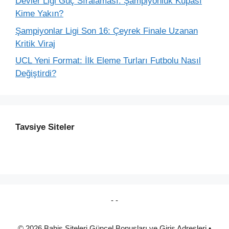
Devler Ligi Güç Sıralaması: Şampiyonluk Kupası
Kime Yakın?
Şampiyonlar Ligi Son 16: Çeyrek Finale Uzanan
Kritik Viraj
UCL Yeni Format: İlk Eleme Turları Futbolu Nasıl
Değiştirdi?
Tavsiye Siteler
-
-
© 2026 Bahis Siteleri Güncel Bonusları ve Giriş Adresleri
•