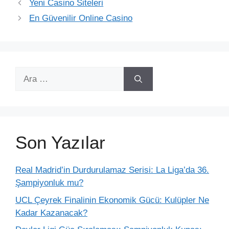
Yeni Casino Siteleri
En Güvenilir Online Casino
için
ara
Son Yazılar
Real Madrid’in Durdurulamaz Serisi: La Liga’da 36.
Şampiyonluk mu?
UCL Çeyrek Finalinin Ekonomik Gücü: Kulüpler Ne
Kadar Kazanacak?