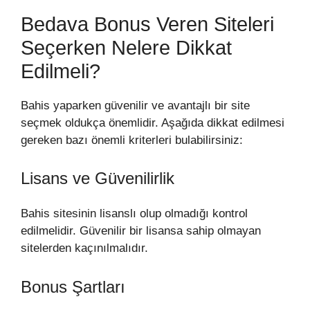
Bedava Bonus Veren Siteleri
Seçerken Nelere Dikkat
Edilmeli?
Bahis yaparken güvenilir ve avantajlı bir site
seçmek oldukça önemlidir. Aşağıda dikkat edilmesi
gereken bazı önemli kriterleri bulabilirsiniz:
Lisans ve Güvenilirlik
Bahis sitesinin lisanslı olup olmadığı kontrol
edilmelidir. Güvenilir bir lisansa sahip olmayan
sitelerden kaçınılmalıdır.
Bonus Şartları