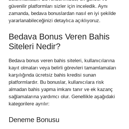
güvenilir platformları sizler için inceledik. Aynı
zamanda, bedava bonuslardan nasıl en iyi şekilde
yararlanabileceğinizi detaylıca açıklıyoruz.
Bedava Bonus Veren Bahis
Siteleri Nedir?
Bedava bonus veren bahis siteleri, kullanıcılarına
kayıt olmaları veya belirli görevleri tamamlamaları
karşılığında ücretsiz bahis kredisi sunan
platformlardır. Bu bonuslar, kullanıcılara risk
almadan bahis yapma imkanı tanır ve ek kazanç
sağlamalarına yardımcı olur. Genellikle aşağıdaki
kategorilere ayrılır:
Deneme Bonusu