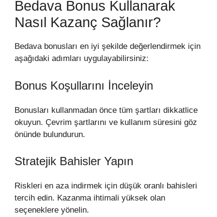
Bedava Bonus Kullanarak
Nasıl Kazanç Sağlanır?
Bedava bonusları en iyi şekilde değerlendirmek için
aşağıdaki adımları uygulayabilirsiniz:
Bonus Koşullarını İnceleyin
Bonusları kullanmadan önce tüm şartları dikkatlice
okuyun. Çevrim şartlarını ve kullanım süresini göz
önünde bulundurun.
Stratejik Bahisler Yapın
Riskleri en aza indirmek için düşük oranlı bahisleri
tercih edin. Kazanma ihtimali yüksek olan
seçeneklere yönelin.