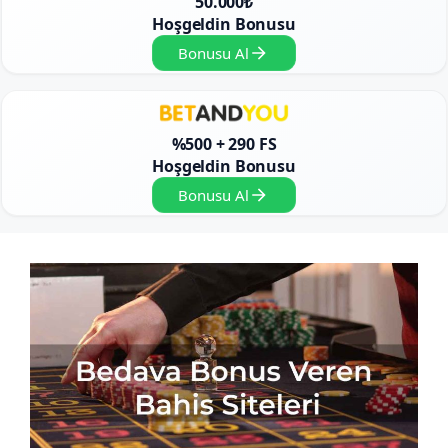
50.000₺
Hoşgeldin Bonusu
Bonusu Al
%500 + 290 FS
Hoşgeldin Bonusu
Bonusu Al