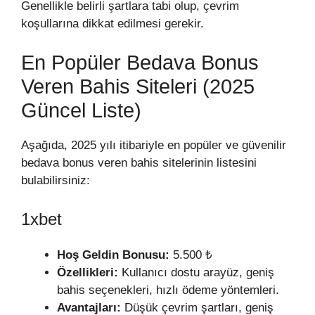
Genellikle belirli şartlara tabi olup, çevrim
koşullarına dikkat edilmesi gerekir.
En Popüler Bedava Bonus
Veren Bahis Siteleri (2025
Güncel Liste)
Aşağıda, 2025 yılı itibariyle en popüler ve güvenilir
bedava bonus veren bahis sitelerinin listesini
bulabilirsiniz:
1xbet
Hoş Geldin Bonusu:
5.500 ₺
Özellikleri:
Kullanıcı dostu arayüz, geniş
bahis seçenekleri, hızlı ödeme yöntemleri.
Avantajları:
Düşük çevrim şartları, geniş