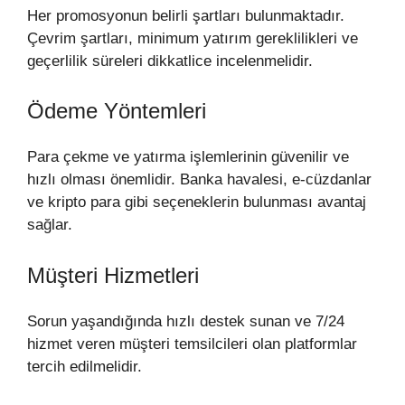
Her promosyonun belirli şartları bulunmaktadır.
Çevrim şartları, minimum yatırım gereklilikleri ve
geçerlilik süreleri dikkatlice incelenmelidir.
Ödeme Yöntemleri
Para çekme ve yatırma işlemlerinin güvenilir ve
hızlı olması önemlidir. Banka havalesi, e-cüzdanlar
ve kripto para gibi seçeneklerin bulunması avantaj
sağlar.
Müşteri Hizmetleri
Sorun yaşandığında hızlı destek sunan ve 7/24
hizmet veren müşteri temsilcileri olan platformlar
tercih edilmelidir.